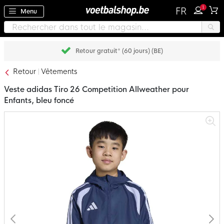
1
FR
Menu
Retour gratuit* (60 jours) (BE)
Retour
Vêtements
Veste adidas Tiro 26 Competition Allweather pour
Enfants, bleu foncé
Passer
à
la
fin
de
la
galerie
d’images