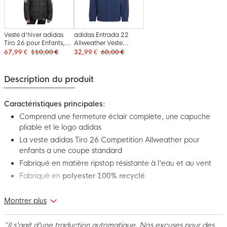
Veste d'hiver adidas
adidas Entrada 22
Tiro 26 pour Enfants,
Allweather Veste
noir et blanc
Enfants Bleu
67,99 €
110,00 €
32,99 €
60,00 €
Description du produit
Caractéristiques principales:
Comprend une fermeture éclair complète, une capuche
pliable et le logo adidas
La veste adidas Tiro 26 Competition Allweather pour
enfants a une coupe standard
Fabriqué en matière ripstop résistante à l'eau et au vent
Fabriqué en
polyester 100% recyclé
Montrer plus
Voici les adidas Tiro 26 Competition Allweather Jack Kids Dark
Blue! Cette veste haute performance fait partie de la gamme
Tiro 26 Competition. Une collection moderne axée sur la
*Il s'agit d'une traduction automatique. Nos excuses pour des