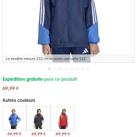
Le modèle mesure 152 cm et porte une taille 152
Passer
Expédition gratuite
pour ce produit!
au
début
69,99 €
de
la
Galerie
Autres couleurs
d’images
69,99 €
69,99 €
69,99 €