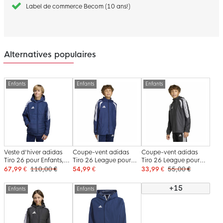
Label de commerce Becom (10 ans!)
Alternatives populaires
Enfants
Enfants
Enfants
Veste d'hiver adidas
Coupe-vent adidas
Coupe-vent adidas
Tiro 26 pour Enfants,
Tiro 26 League pour
Tiro 26 League pour
bleu foncé et blanc
Enfants, bleu foncé et
Enfants, noir et blanc
67,99 €
110,00 €
54,99 €
33,99 €
55,00 €
blanc
+15
Enfants
Enfants