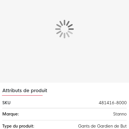
d'une coupe rollfinger.
Paume renforcée
L'estampage en caoutchouc sur la paume des gants de gardien
de but prolonge leur durée de vie. De cette façon, vous pouvez
profiter de la meilleure qualité sur les surfaces dures et les
pelouses artificielles.
Mousse souple
Ces gants de gardien de but Stanno offrent une meilleure
adhérence et un excellent amortissement grâce à la matière
Soft Foam intégrée.
Clôture
Ces gants de gardien de but Stanno sont dotés d'une dragonne
Attributs de produit
élastique.
SKU
481416-8000
Plus
Stanno
d'infos
Gants de Gardien de But