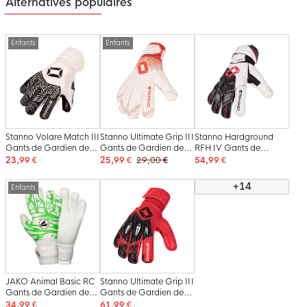
Alternatives populaires
Enfants
Enfants
Stanno Volare Match III
Stanno Ultimate Grip III
Stanno Hardground
Gants de Gardien de
Gants de Gardien de
RFH IV Gants de
But Enfants Blanc Noir
But Enfants Blanc
Gardien de But Blanc
23,99 €
25,99 €
29,00 €
54,99 €
Rouge
Noir Rouge
+14
Enfants
JAKO Animal Basic RC
Stanno Ultimate Grip III
Gants de Gardien de
Gants de Gardien de
But Blanc Vert Noir
But Rouge Noir
34,99 €
61,99 €