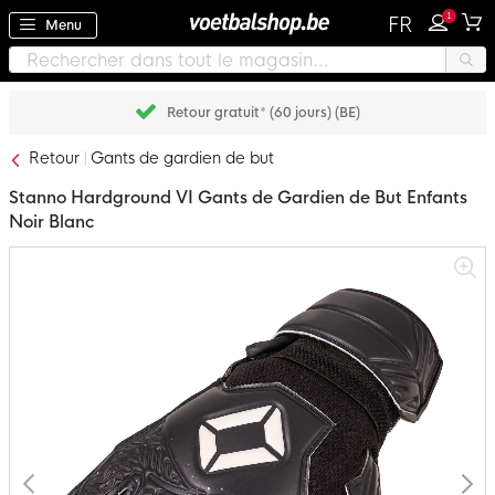
1
FR
Menu
Payez plus tard avec Klarna
Retour
Gants de gardien de but
Stanno Hardground VI Gants de Gardien de But Enfants
Noir Blanc
Passer
à
la
fin
de
la
galerie
d’images