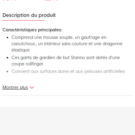
Description du produit
Caractéristiques principales:
Comprend une mousse souple, un gaufrage en
caoutchouc, un intérieur sans couture et une dragonne
élastique
Ces gants de gardien de but Stanno sont dotés d'une
coupe rollfinger
Convient aux surfaces dures et aux pelouses artificielles
Voici les nouveaux gants de gardien de but Stanno Hardground
Montrer plus
VI Enfants Noir Blanc. Ces gants de gardien de but sont conçus
pour offrir les meilleures performances sur les surfaces dures et
les pelouses artificielles. Gardez les filets propres avec vos
gants de gardien de but Stanno préférés pour enfants!
Gant de gardien de but - Coupe
Les gants de gardien de but Stanno Hardground VI sont dotés