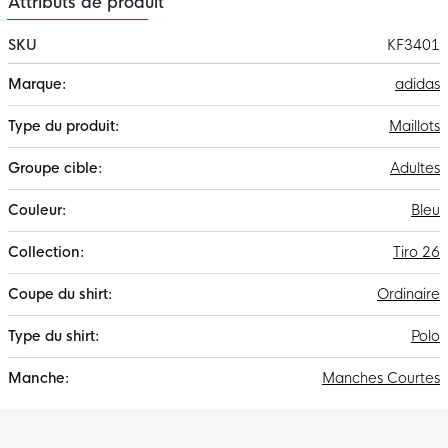
Attributs de produit
de matériaux recyclés, ce qui permet à adidas de contribuer à
un monde du sport plus durable.
SKU
KF3401
Plus
adidas
d'infos
Maillots
Adultes
Bleu
Tiro 26
Ordinaire
Polo
Manches Courtes