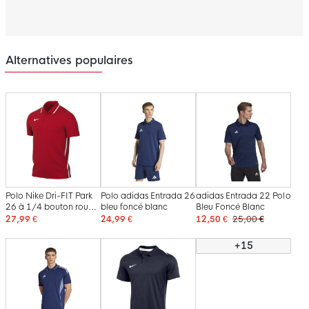
Alternatives populaires
Polo Nike Dri-FIT Park
Polo adidas Entrada 26
adidas Entrada 22 Polo
26 à 1/4 bouton rouge
bleu foncé blanc
Bleu Foncé Blanc
et blanc
27,99 €
24,99 €
12,50 €
25,00 €
+15