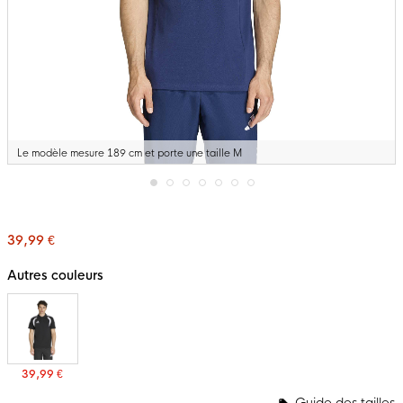
Le modèle mesure 189 cm et porte une taille M
Passer
au
début
39,99 €
de
la
Galerie
Autres couleurs
d’images
39,99 €
Guide des tailles