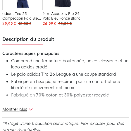
adidas Tiro 25
Nike Academy Pro 24
Competition Polo Bleu
Polo Bleu Foncé Blanc
Foncé Bleu Clair
29,99 €
40,00 €
26,99 €
45,00 €
Description du produit
Caractéristiques principales:
Comprend une fermeture boutonnée, un col classique et un
logo adidas brodé
Le polo adidas Tiro 26 League a une coupe standard
Fabriqué en tissu piqué respirant pour un confort et une
liberté de mouvement optimaux
Fabriqué en
70% coton et 30% polyester recyclé
Montrer plus
Voici le polo adidas Tiro 26 League bleu foncé et blanc! Ce
polo élégant fait partie de la collection Tiro 26 League, qui
associe des détails footballistiques classiques à un style
*Il s'agit d'une traduction automatique. Nos excuses pour des
décontracté moderne. Parfait après l'entraînement, sur le
erreurs éventuelles.