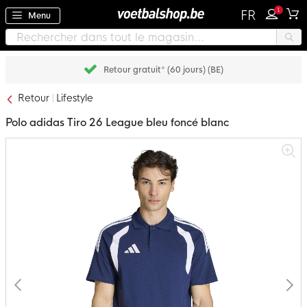
1
FR
Menu
Retour gratuit* (60 jours) (BE)
Retour
Lifestyle
Polo adidas Tiro 26 League bleu foncé blanc
Passer
à
la
fin
de
la
galerie
d’images