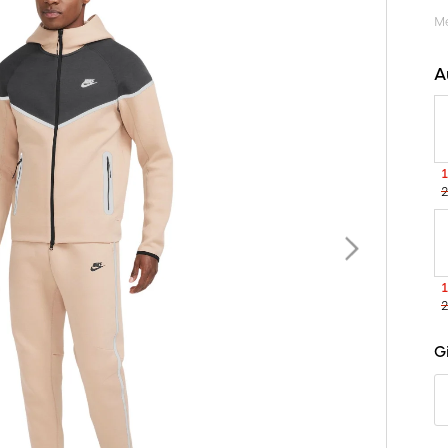
Me
A
1
2
1
2
O
Gi