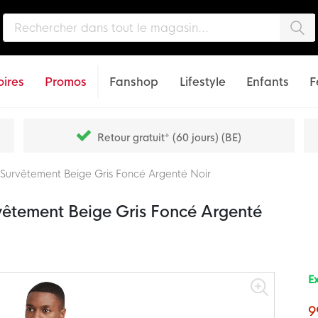
Che
ires
Promos
Fanshop
Lifestyle
Enfants
F
Retour gratuit* (60 jours) (BE)
 Survêtement Beige Gris Foncé Argenté Noir
vêtement Beige Gris Foncé Argenté
Ex
9