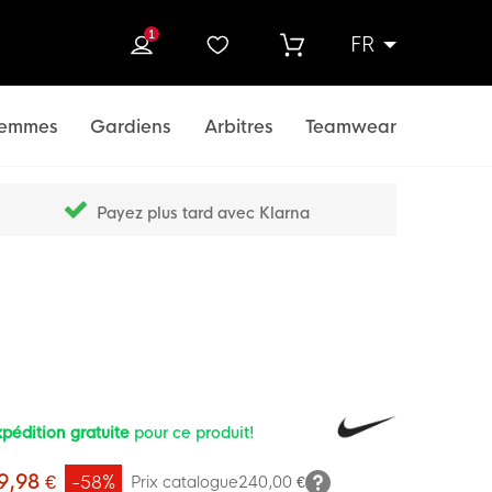
1
FR
rcher
emmes
Gardiens
Arbitres
Teamwear
Payez plus tard avec Klarna
pédition gratuite
pour ce produit!
9,98 €
-58%
Prix catalogue
240,00 €