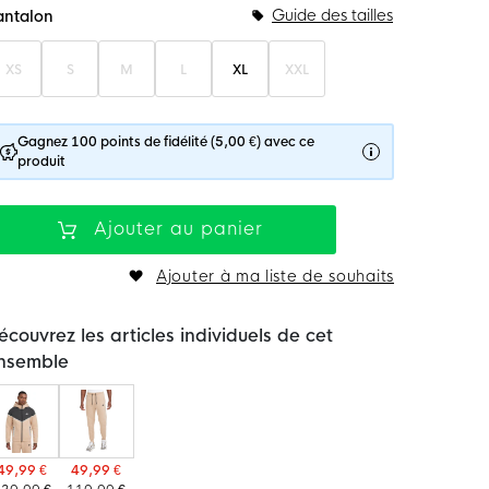
Guide des tailles
antalon
XS
S
M
L
XL
XXL
Gagnez 100 points de fidélité (5,00 €) avec ce
produit
Ajouter au panier
Ajouter à ma liste de souhaits
écouvrez les articles individuels de cet
nsemble
49,99 €
49,99 €