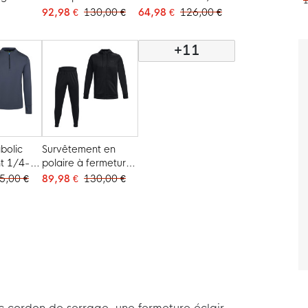
1
Club noir et blanc
Zip Gris Foncé Noir
92,98 €
130,00 €
64,98 €
126,00 €
+11
bolic
Survêtement en
t 1/4-
polaire à fermeture
ncé Noir
éclair intégrale
5,00 €
89,98 €
130,00 €
Under Armour, noir