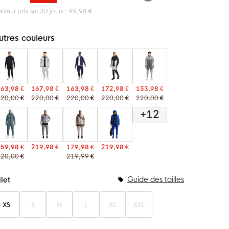
illeur prix sur 30 jours : 99,98 €
utres couleurs
63,98 €
167,98 €
163,98 €
172,98 €
153,98 €
20,00 €
220,00 €
220,00 €
220,00 €
220,00 €
+12
59,98 €
219,98 €
179,98 €
219,98 €
20,00 €
219,99 €
ptions du bundle
Guide des tailles
let
XS
S
M
L
XL
XXL