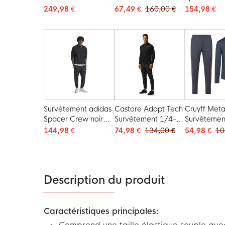
2026-2028 Gris
Woven Noir
foncé
249,98 €
67,49 €
160,00 €
154,98 €
Clair Noir Orange
Vif
Survêtement adidas
Castore Adapt Tech
Cruyff Meta
Spacer Crew noir
Survêtement 1/4-
Survêtemen
gris foncé
Zip Noir Gris Foncé
Zip Gris Fo
144,98 €
74,98 €
134,00 €
54,98 €
10
Description du produit
Caractéristiques principales: