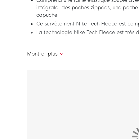
Comprend une taille élastique souple ave
intégrale, des poches zippées, une poche o
capuche
Ce survêtement Nike Tech Fleece est com
La technologie Nike Tech Fleece est très 
Ce nouveau survêtement Nike Tech Fleece Spo
Montrer plus
partie de la nouvelle collection Nike Tech Fle
thermique innovante fabriquée à partir d'une m
pour une sensation de chaleur sans excès de p
Profitez encore plus de chaque instant avec 
Coupe
Le survêtement Nike Tech Fleece est légèreme
poitrine et du corps pour une sensation sporti
épaules tombantes et le design avec panneau
liberté de mouvement.