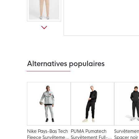
Passer
au
début
de
la
Galerie
Alternatives populaires
d’images
Nike Pays-Bas Tech
PUMA Pumatech
Survêtemen
Fleece Survêtement
Survêtement Full-Zip
Spacer noir 