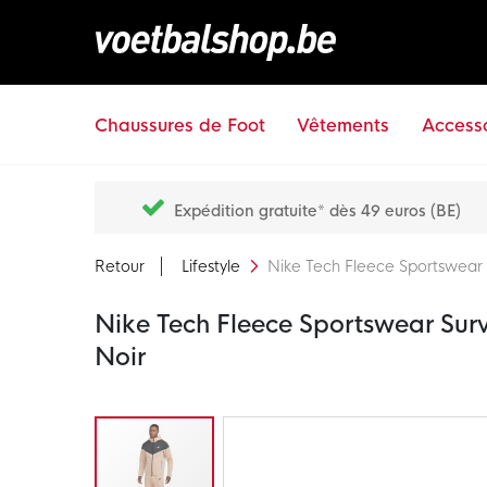
Chaussures de Foot
Vêtements
Accesso
Expédition gratuite* dès 49 euros (BE)
Retour
Lifestyle
Nike Tech Fleece Sportswear
Nike Tech Fleece Sportswear Sur
Noir
Passer
à
la
fin