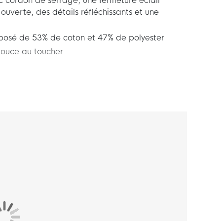
c cordon de serrage, une fermeture éclair
uverte, des détails réfléchissants et une
posé de 53% de coton et 47% de polyester
douce au toucher
rtswear Beige Gris Foncé Argenté Noir fait
ece. Nike Tech Fleece est une construction
atière qui retient la chaleur contre le corps
oids. Idéal à porter pendant votre temps libre.
ce superbe survêtement Nike Tech Fleece!
nt plus large au niveau des épaules, de la
ve facile à porter en tant que couche. Les
x sur les manches offrent une plus grande