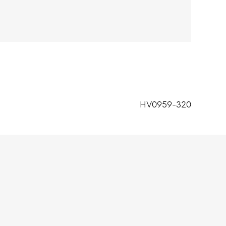
 composé à 53% de coton et à 47% de polyester.
st lisse à l'intérieur comme à l'extérieur et
émentaire.
HV0959-320