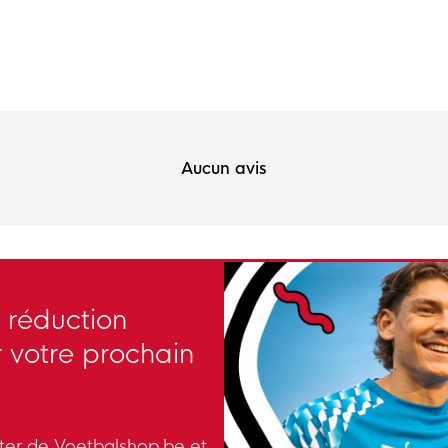
Aucun avis
 réduction
 votre prochain
tter de Voetbalshop.be et