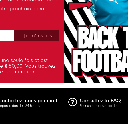
otre prochain achat.
 policy to subscribe to our newsletter.
Je m’inscris
une seule fois et est
de € 50,00. Vous trouvez
de confirmation.
Contactez-nous par mail
Consultez la FAQ
éponse dans les 24 heures
Pour une réponse rapide