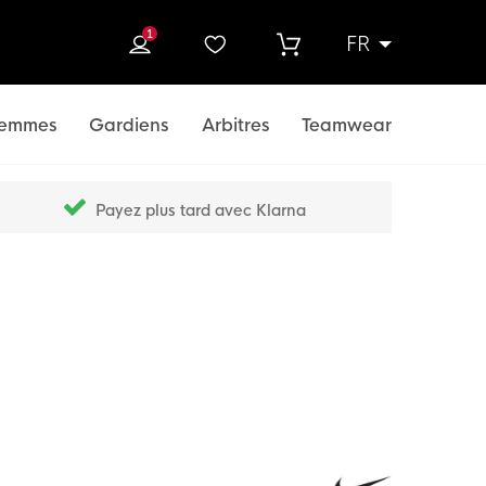
1
FR
rcher
emmes
Gardiens
Arbitres
Teamwear
Payez plus tard avec Klarna