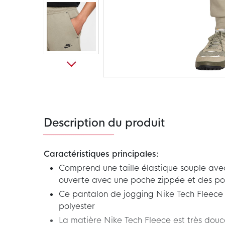
Passer
au
début
de
la
Galerie
Description du produit
d’images
Caractéristiques principales:
Comprend une taille élastique souple ave
ouverte avec une poche zippée et des po
Ce pantalon de jogging Nike Tech Fleece
polyester
La matière Nike Tech Fleece est très dou