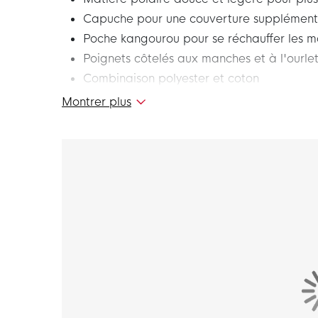
Capuche pour une couverture supplément
Poche kangourou pour se réchauffer les m
Poignets côtelés aux manches et à l'ourle
Combinaison polyester et coton
Montrer plus
Portez ce sweat à capuche Nike Park lorsque
championnat. Le sweat à capuche confortabl
polaire. Vous pouvez également le porter pen
Coupe
Le sweat à capuche Nike Park 20 a une coup
détente. Les poignets côtelés à l'ourlet et au
Matière
Le sweat à capuche Nike Park 20 est composé
ce qui garantit un ajustement parfait. Cette
matière polaire utilisé. Le sweat à capuche 