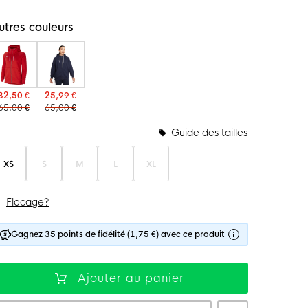
utres couleurs
32,50 €
25,99 €
65,00 €
65,00 €
Guide des tailles
XS
S
M
L
XL
Flocage?
Gagnez 35 points de fidélité (1,75 €) avec ce produit
Ajouter au panier