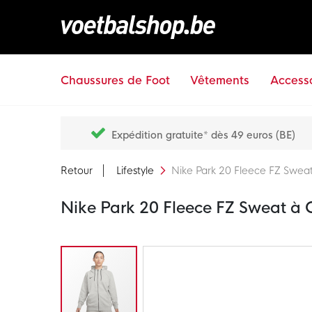
Chaussures de Foot
Vêtements
Accesso
Expédition gratuite* dès 49 euros (BE)
Retour
Lifestyle
Nike Park 20 Fleece FZ Swe
Nike Park 20 Fleece FZ Sweat à
Passer
à
la
fin
de
la