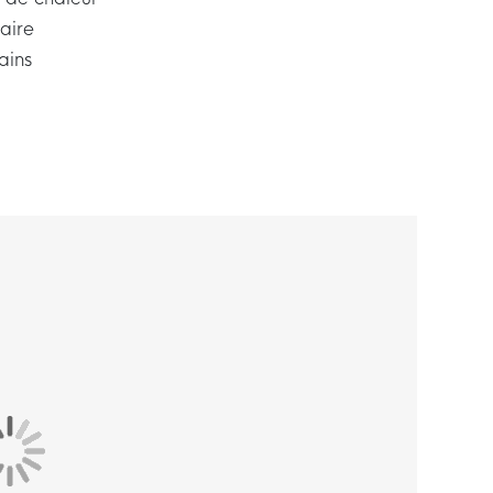
aire
ains
t
 vous vous rendez à l'entraînement ou en
e vous garde au chaud grâce à la matière
dant votre temps libre.
e standard pour une sensation de douceur et de
x manches maintiennent le pull en place.
 d'une combinaison de polyester et de coton,
 combinaison vous garde bien au chaud grâce au
est composé de 82 % de coton et 18 % de