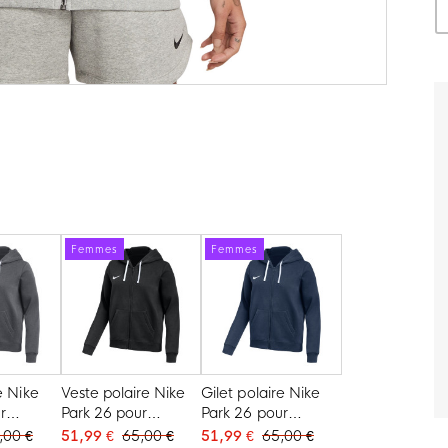
Femmes
Femmes
e Nike
Veste polaire Nike
Gilet polaire Nike
r
Park 26 pour
Park 26 pour
 foncé
femmes, noir et
femmes, bleu foncé
,00 €
51,99 €
65,00 €
51,99 €
65,00 €