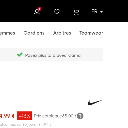
1
FR
rcher
emmes
Gardiens
Arbitres
Teamwear
Payez plus tard avec Klarna
4,99 €
-46%
Prix catalogue
65,00 €
illeur prix sur 30 jours : 34,99 €