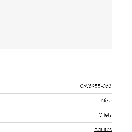
 kangourou pour garder vos mains au chaud ou
ble et surélevée peut être mise en place pour
n avez besoin.
CW6955-063
Nike
Gilets
Adultes