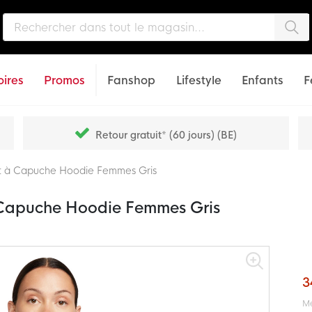
Che
ires
Promos
Fanshop
Lifestyle
Enfants
F
Retour gratuit* (60 jours) (BE)
at à Capuche Hoodie Femmes Gris
 Capuche Hoodie Femmes Gris
3
Me