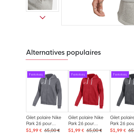
Passer
au
début
de
la
Galerie
Alternatives populaires
d’images
Femmes
Femmes
Femmes
Gilet polaire Nike
Gilet polaire Nike
Gilet polair
Park 26 pour
Park 26 pour
Park 26 pou
femmes, gris foncé
femmes, rouge et
femmes gris
51,99 €
65,00 €
51,99 €
65,00 €
51,99 €
65