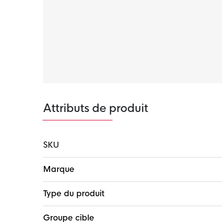
polyester.
Options
Le sweat à capuche est doté d'une pochette
garder vos affaires dedans. La capuche régla
une couverture supplémentaire lorsque vous e
Attributs de produit
SKU
Plus
Marque
d'infos
Type du produit
Groupe cible