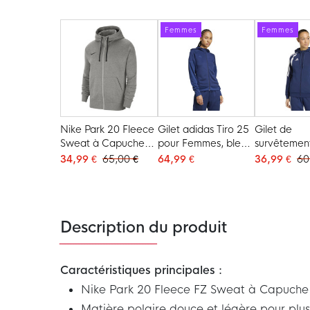
et blanc
blanc
noir
Femmes
Femmes
Nike Park 20 Fleece
Gilet adidas Tiro 25
Gilet de
Sweat à Capuche
pour Femmes, bleu
survêtemen
FZ Gris
foncé
Tiro 26 Lea
34,99 €
65,00 €
64,99 €
36,99 €
60
femmes, bl
et blanc
Description du produit
Caractéristiques principales :
Nike Park 20 Fleece FZ Sweat à Capuch
Matière polaire douce et légère pour plu