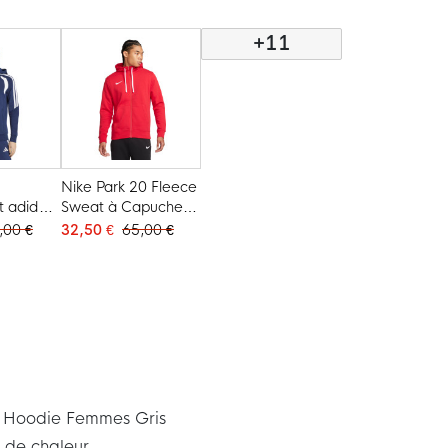
blanc
et blanc
+11
Nike Park 20 Fleece
t adidas
Sweat à Capuche
gue pour
Hoodie FZ Rouge
,00 €
32,50 €
65,00 €
eu foncé
e Hoodie Femmes Gris
s de chaleur