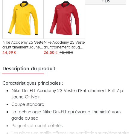
+15
Nike Academy 25 Veste
Nike Academy 25 Veste
d'Entraînement Jaune
d'Entraînement Rouge
Noir Blanc
Noir Blanc
44,99 €
26,50 €
45,00 €
Description du produit
Caractéristiques principales :
Nike Dri-FIT Academy 23 Veste d'Entraînement Full-Zip
Jaune Or Noir
Coupe standard
La technologie Nike Dri-FIT qui évacue l'humidité vous
garde au sec
Poignets et ourlet côtelés
Les pièces en maille offrent une ventilation supplémentaire