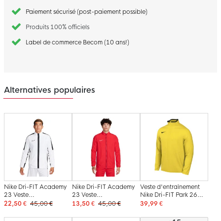
Paiement sécurisé (post-paiement possible)
Produits 100% officiels
Label de commerce Becom (10 ans!)
Alternatives populaires
Nike Dri-FIT Academy
Nike Dri-FIT Academy
Veste d'entraînement
23 Veste
23 Veste
Nike Dri-FIT Park 26
d'Entraînement Full-Zip
d'Entraînement Full-Zip
jaune noir
22,50 €
45,00 €
13,50 €
45,00 €
39,99 €
Woven Blanc Noir
Woven Rouge Blanc