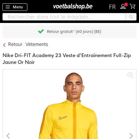
1
FR
Menu
Retour gratuit* (60 jours) (BE)
Retour
Vêtements
Nike Dri-FIT Academy 23 Veste d'Entraînement Full-Zip
Jaune Or Noir
Passer
à
la
fin
de
la
galerie
d’images