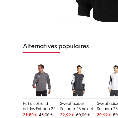
Passer
au
début
de
la
Galerie
Alternatives populaires
d’images
Pull à col rond
Sweat adidas
Sweat adid
adidas Entrada 22
Squadra 25 noir et
Squadra 25
gris et blanc
blanc
noir
21,50 €
45,00 €
29,99 €
50,00 €
30,99 €
50