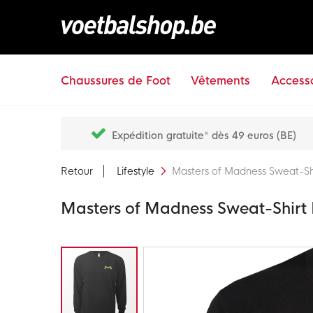
Chaussures de Foot
Vêtements
Accesso
Expédition gratuite* dès 49 euros (BE)
Retour
Lifestyle
Masters of Madness Sweat-Shi
Masters of Madness Sweat-Shirt 
Passer
à
la
fin
de
la