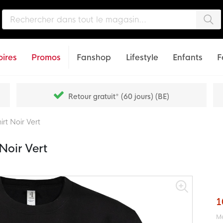
Che
ires
Promos
Fanshop
Lifestyle
Enfants
F
Retour gratuit* (60 jours) (BE)
rt Noir Vert
Noir Vert
1
Me