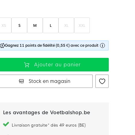
XS
S
M
L
XL
XXL
Gagnez 11 points de fidélité (0,55 €) avec ce produit
Ajouter au panier
Stock en magasin
Les avantages de Voetbalshop.be
Livraison gratuite* dès 49 euros (BE)