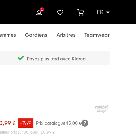
1
FR
rcher
emmes
Gardiens
Arbitres
Teamwear
Payez plus tard avec Klarna
0,99 €
-76%
Prix catalogue
45,00 €
illeur prix sur 30 jours : 10,99 €