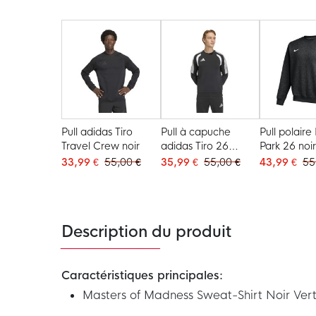
Pull adidas Tiro
Pull à capuche
Pull polaire
Travel Crew noir
adidas Tiro 26
Park 26 noir
League noir et blanc
33,99 €
55,00 €
35,99 €
55,00 €
43,99 €
55
Description du produit
Caractéristiques principales:
Masters of Madness Sweat-Shirt Noir Ver