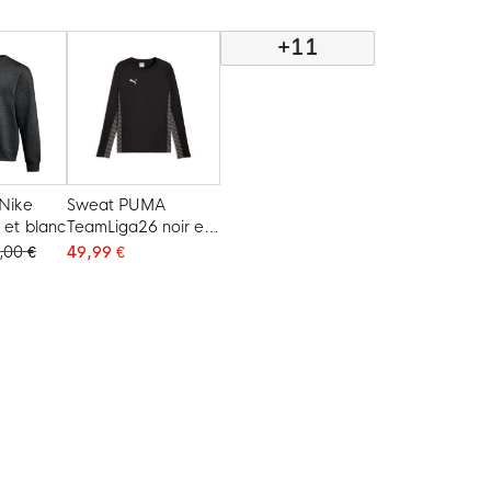
+11
 Nike
Sweat PUMA
 et blanc
TeamLiga26 noir et
blanc
,00 €
49,99 €
t