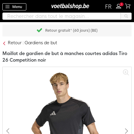
1
FR
Menu
Retour gratuit* (60 jours) (BE)
Retour
Gardiens de but
Maillot de gardien de but à manches courtes adidas Tiro
26 Competition noir
Passer
à
la
fin
de
la
galerie
d’images