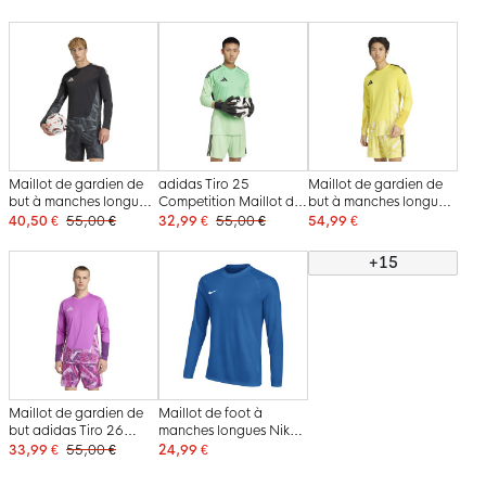
Maillot de gardien de
adidas Tiro 25
Maillot de gardien de
but à manches longues
Competition Maillot de
but à manches longues
adidas Tiro 26
Gardien de But
adidas Tiro 26
40,50 €
55,00 €
32,99 €
55,00 €
54,99 €
Competition noir
Manches Longues Vert
Competition jaune
Noir
+15
Maillot de gardien de
Maillot de foot à
but adidas Tiro 26
manches longues Nike
Competition à manches
Dri-FIT Park VIII bleu
33,99 €
55,00 €
24,99 €
longues, violet
blanc