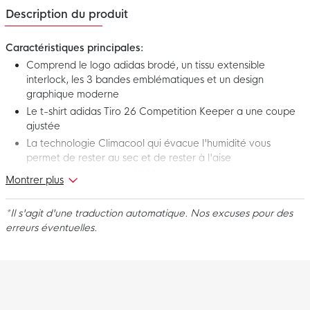
Description du produit
Caractéristiques principales:
Comprend le logo adidas brodé, un tissu extensible
interlock, les 3 bandes emblématiques et un design
graphique moderne
Le t-shirt adidas Tiro 26 Competition Keeper a une coupe
ajustée
La technologie Climacool qui évacue l'humidité vous
permet de rester au sec et de rester à l'aise
Fabriqué en
polyester 100% recyclé
Montrer plus
Voici le maillot de gardien de but noir à manches courtes adidas
*Il s'agit d'une traduction automatique. Nos excuses pour des
Tiro 26 Competition! Ce maillot de gardien de but adidas est
erreurs éventuelles.
spécialement conçu pour les gardiens de but qui souhaitent
effectuer chaque arrêt avec confiance, confort et style. Faisant
partie de la gamme adidas Football Performance, ce maillot de
compétition offre une liberté de mouvement et une ventilation
optimales pour que vous puissiez vous concentrer pleinement