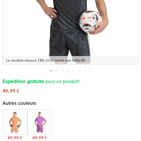
Le modèle mesure 188 cm et porte une taille M
Passer
Expédition gratuite
pour ce produit!
au
début
49,99 €
de
la
Galerie
Autres couleurs
d’images
49,99 €
49,99 €