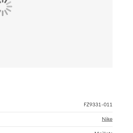
évaporation plus rapide, vous permettant ainsi
FZ9331-011
Nike