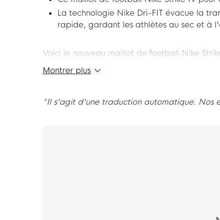
La technologie Nike Dri-FIT évacue la tra
rapide, gardant les athlètes au sec et à l'
Voici le nouveau maillot de football Nike Strike
de football Nike confortable, tu peux entrer su
Montrer plus
football possède les caractéristiques nécessair
Faites le maximum et procurez-vous le maillot 
*Il s'agit d'une traduction automatique. Nos 
Coupe: comment s'ajuste le maillot de footba
Le maillot de football Nike Strike IV pour enf
toucher ajustés.
Caractéristiques
La construction des surfaces sur les côtés du m
efficace pour réduire le gaspillage de matièr
Matière
Le maillot de football Nike est composé à 100