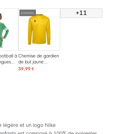
s, Jaune
Noir
noir
+11
Enfants
ootball à
Chemise de gardien
ngues
de but jaune
adra 25
rembourrée à
39,99 €
, vert et
manches longues
Robey Patron pour
Enfants
 légère et un logo Nike
r enfants est composé à 100% de polyester