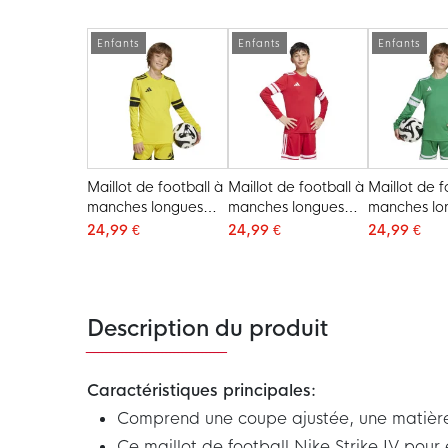
bleu, noir
pour Enfants, noir et
Pour Enfant
blanc
Néon, Noir
Enfants
Enfants
Enfants
Maillot de football à
Maillot de football à
Maillot de f
manches longues
manches longues
manches lo
adidas Squadra 25
adidas Squadra 25
adidas Squ
24,99 €
24,99 €
24,99 €
pour Enfants, jaune
pour Enfants, rouge
pour enfants
et noir
et blanc
blanc
Description du produit
Caractéristiques principales:
Comprend une coupe ajustée, une matière
Ce maillot de football Nike Strike IV pou