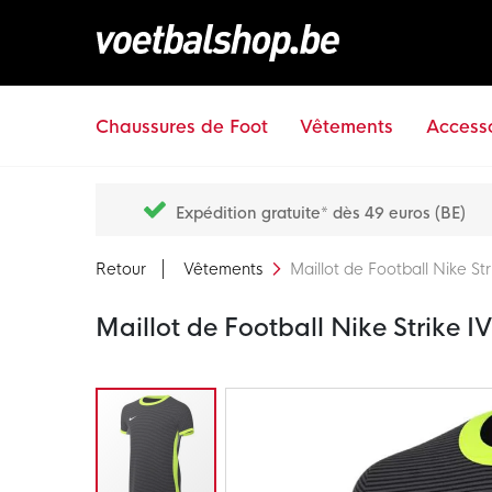
Chaussures de Foot
Vêtements
Accesso
Expédition gratuite* dès 49 euros (BE)
Retour
Vêtements
Maillot de Football Nike Stri
Maillot de Football Nike Strike IV 
Passer
à
la
fin
de
la