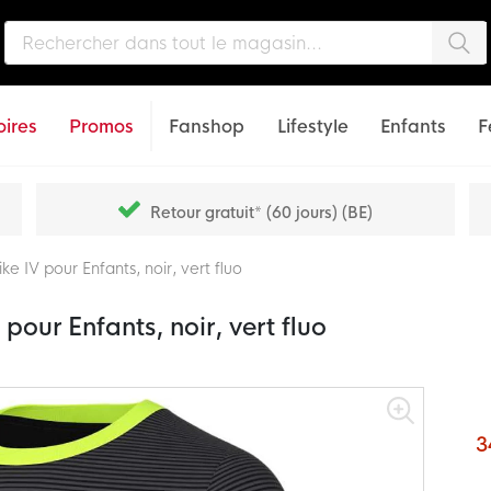
Che
ires
Promos
Fanshop
Lifestyle
Enfants
F
Retour gratuit* (60 jours) (BE)
ke IV pour Enfants, noir, vert fluo
pour Enfants, noir, vert fluo
3