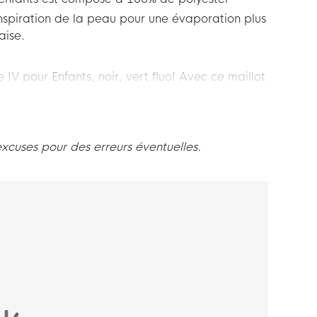
nspiration de la peau pour une évaporation plus
aise.
 IV pour Enfants, noir, vert fluo! Avec ce maillot
r le terrain en toute confiance. Le maillot de
es pour tirer le meilleur parti de votre jeu.
de football Nike Strike IV pour enfants!
excuses pour des erreurs éventuelles.
ll?
ants a une coupe ajustée pour un look et un
aillot d'entraînement utilise un motif plus
e.
% de polyester. La technologie Nike Dri-FIT