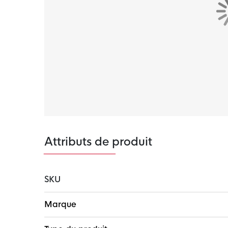
évacue la transpiration de la peau pour une 
de rester au sec et à l'aise.
Attributs de produit
SKU
Plus
Marque
d'infos