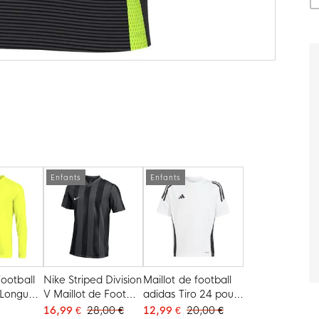
Enfants
Enfants
Football
Nike Striped Division
Maillot de football
Longues
V Maillot de Foot
adidas Tiro 24 pour
 Park VIII
Enfants Gris Foncé
Enfants, blanc et
16,99 €
28,00 €
12,99 €
20,00 €