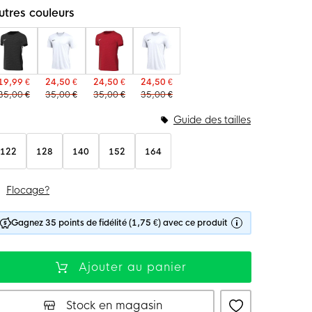
utres couleurs
19,99 €
24,50 €
24,50 €
24,50 €
35,00 €
35,00 €
35,00 €
35,00 €
Guide des tailles
122
128
140
152
164
Flocage?
Gagnez 35 points de fidélité (1,75 €) avec ce produit
Ajouter au panier
Stock en magasin