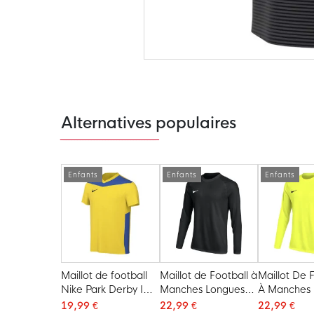
Passer
au
début
de
la
Galerie
Alternatives populaires
d’images
Enfants
Enfants
Enfants
Maillot de football
Maillot de Football à
Maillot De 
Nike Park Derby IV
Manches Longues
À Manches 
pour enfant, jaune,
Nike Dri-FIT Park VIII
Nike Dri-FIT
19,99 €
22,99 €
22,99 €