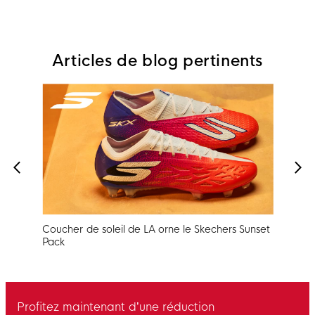
Articles de blog pertinents
nt
Coucher de soleil de LA orne le Skechers Sunset
Pren
Pack
Pac
Profitez maintenant d’une réduction