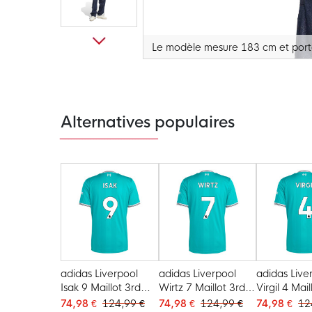
Le modèle mesure 183 cm et porte
Passer
au
début
de
la
Galerie
Alternatives populaires
d’images
adidas Liverpool
adidas Liverpool
adidas Live
Isak 9 Maillot 3rd
Wirtz 7 Maillot 3rd
Virgil 4 Mail
2025-2026
2025-2026
2025-2026
74,98 €
124,99 €
74,98 €
124,99 €
74,98 €
12