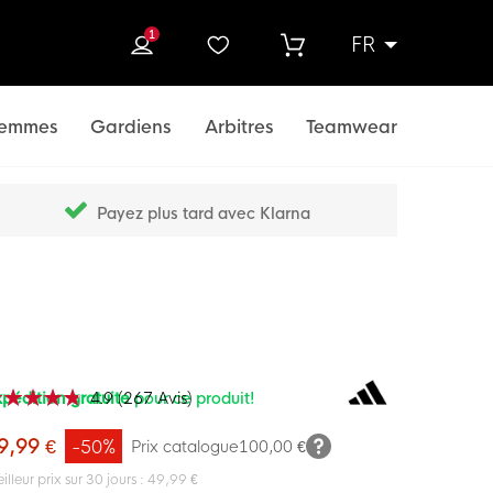
1
FR
rcher
emmes
Gardiens
Arbitres
Teamwear
Payez plus tard avec Klarna
pédition gratuite
4.9
(
267
pour ce produit!
Avis
)
ation:
100
f
9,99 €
-50%
Prix catalogue
100,00 €
illeur prix sur 30 jours : 49,99 €