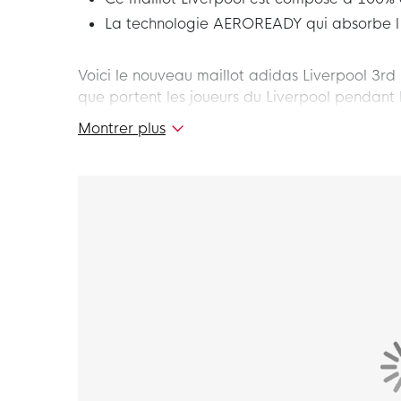
La technologie AEROREADY qui absorbe l'
Voici le nouveau maillot adidas Liverpool 3rd 
que portent les joueurs du Liverpool pendant 
club anglais avec ce superbe maillot Liverpoo
Montrer plus
Coupe
Le maillot adidas Liverpool a une coupe standa
rendent idéal pour les activités sportives et 
Matière
Le maillot adidas Liverpool 3rd est composé 
technologie AEROREADY, vous restez frais et co
ventilation supplémentaire.