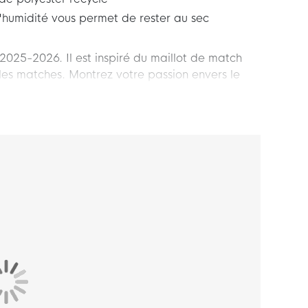
humidité vous permet de rester au sec
2025-2026. Il est inspiré du maillot de match
les matches. Montrez votre passion envers le
l 3rd !
rd. Son col rond et son tissu en maille léger le
pour un usage quotidien.
à 100% de polyester recyclé. Grâce à la
nfiant. Les inserts en maille offrent une