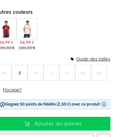
utres couleurs
54,99 €
54,99 €
00,00 €
100,00 €
Guide des tailles
XS
S
M
L
XL
XXL
3XL
Flocage?
Gagnez 50 points de fidélité (2,50 €) avec ce produit
Ajouter au panier