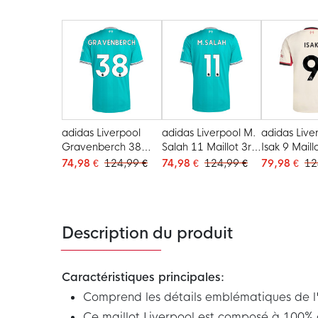
adidas Liverpool
adidas Liverpool M.
adidas Live
Gravenberch 38
Salah 11 Maillot 3rd
Isak 9 Maill
Maillot 3rd 2025-
2025-2026
Extérieur 2
74,98 €
124,99 €
74,98 €
124,99 €
79,98 €
12
2026
2026
Description du produit
Caractéristiques principales:
Comprend les détails emblématiques de l'é
Ce maillot Liverpool est composé à 100% 