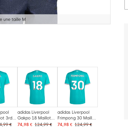
 une taille M
rpool
adidas Liverpool
adidas Liverpool
lot 3rd
Gakpo 18 Maillot
Frimpong 30 Maillot
3rd 2025-2026
3rd 2025-2026
4,99 €
74,98 €
124,99 €
74,98 €
124,99 €