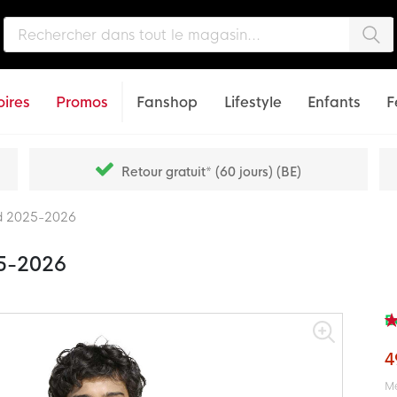
Che
ires
Promos
Fanshop
Lifestyle
Enfants
F
Retour gratuit* (60 jours) (BE)
3rd 2025-2026
25-2026
Ex
Not
97
% o
4
Me