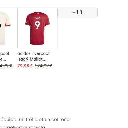
+11
rpool
adidas Liverpool
ot
Isak 9 Maillot
025-
Domicile 2025-
4,99 €
79,98 €
124,99 €
2026
quipe, un trèfle et un col rond
de polyester recyclé