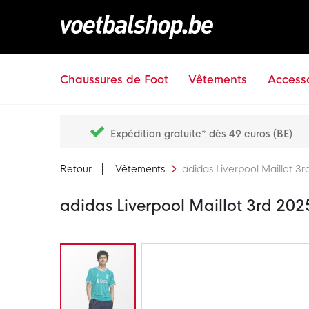
Chaussures de Foot
Vêtements
Accesso
Expédition gratuite* dès 49 euros (BE)
Retour
Vêtements
adidas Liverpool Maillot 
adidas Liverpool Maillot 3rd 20
Passer
à
la
fin
de
la