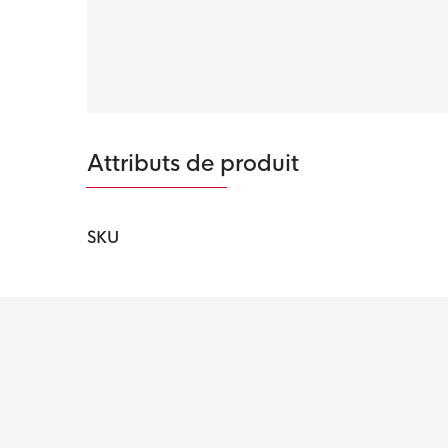
imprimé Sprintgrid sur l'avant-pied, qui garan
Semelle extérieure Sprintplate 360
La semelle extérieure Sprintplate 360 vous 
vous accélérez.
Attributs de produit
SKU