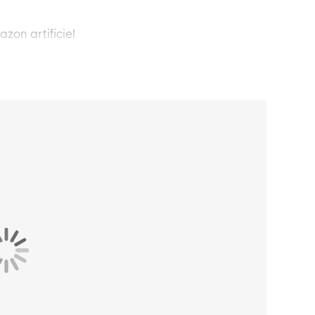
azon artificiel
ond sur le terrain. Avec ces chaussures de
l Gazon Artificiel (MG) Enfants Mauve Blanc
eur de vous-même. Ressentez l'énergie et la
 et en laissant vos adversaires derrière vous.
ce avec vos chaussures de football adidas F50
t amélioré et un soutien supplémentaire.
d
ssures de football légères est ornée d'un