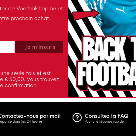
tter de Voetbalshop.be et
otre prochain achat.
 policy to subscribe to our newsletter.
Je m’inscris
une seule fois et est
de € 50,00. Vous trouvez
de confirmation.
Contactez-nous par mail
Consultez la FAQ
éponse dans les 24 heures
Pour une réponse rapide