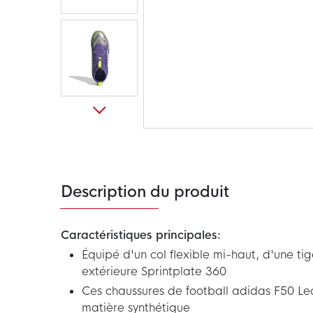
Passer
au
début
de
la
Galerie
Description du produit
d’images
Caractéristiques principales:
Équipé d'un col flexible mi-haut, d'une ti
extérieure Sprintplate 360
Ces chaussures de football adidas F50 Le
matière synthétique