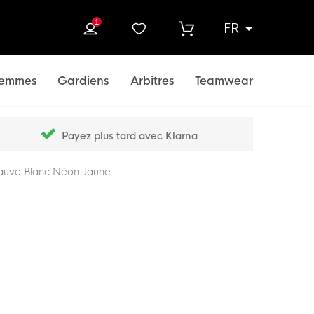
1
FR
rcher
emmes
Gardiens
Arbitres
Teamwear
Payez plus tard avec Klarna
Mauve Blanc Néon Jaune