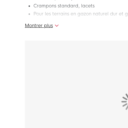
Crampons standard, lacets
Pour les terrains en gazon naturel dur et g
Montrer plus
Trouvez votre vitesse et laissez-vous aller à f
football adidas F50 League Mid Gazon Nature
Néon Jaune, vous êtes prêt à donner le meill
vitesse en contrôlant magistralement le ballon
Accélérez votre jeu et montrez votre puissan
préférées pour enfants !
Coupe: comment s'adapte cette chaussure?
La adidas F50 a une coupe ajustée.
Col souple à mi-hauteur
Le col souple à mi-hauteur offre un ajustemen
Partie supérieure en Fiberskin avec Sprintgri
La partie supérieure en Fiberskin de ces chau