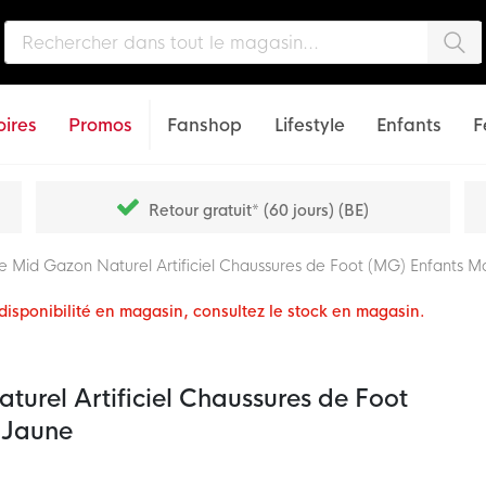
Che
ires
Promos
Fanshop
Lifestyle
Enfants
F
Retour gratuit* (60 jours) (BE)
 Mid Gazon Naturel Artificiel Chaussures de Foot (MG) Enfants 
a disponibilité en magasin, consultez le stock en magasin.
urel Artificiel Chaussures de Foot
 Jaune