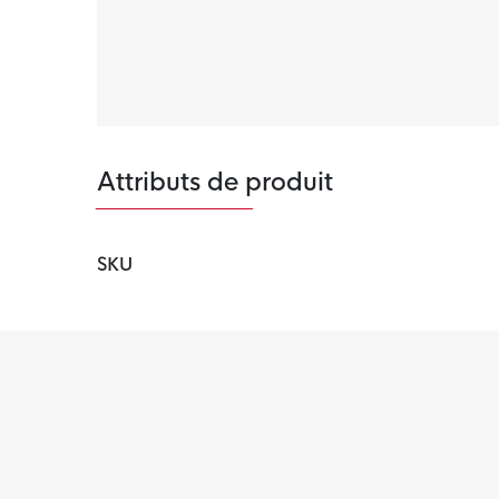
Semelle extérieure robuste
La semelle extérieure robuste offre une bonne
terrains en gazon naturel dur.
Attributs de produit
SKU