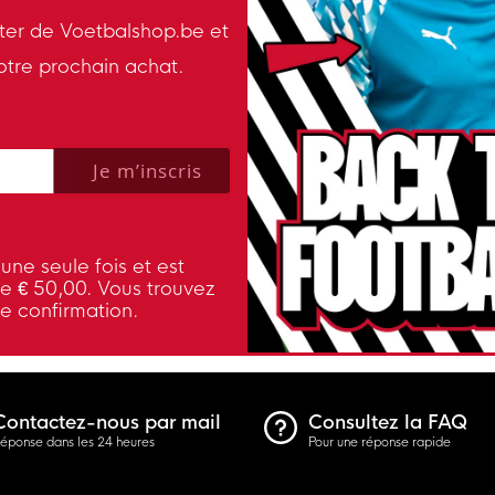
tter de Voetbalshop.be et
otre prochain achat.
 policy to subscribe to our newsletter.
Je m’inscris
une seule fois et est
de € 50,00. Vous trouvez
de confirmation.
Contactez-nous par mail
Consultez la FAQ
éponse dans les 24 heures
Pour une réponse rapide