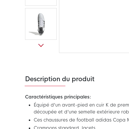
Passer
au
début
de
la
Galerie
Description du produit
d’images
Caractéristiques principales:
Équipé d'un avant-pied en cuir K de premi
découpée et d'une semelle extérieure rob
Ces chaussures de football adidas Copa M
Crampons standard, lacets