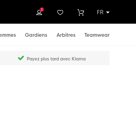
1
FR
rcher
emmes
Gardiens
Arbitres
Teamwear
Payez plus tard avec Klarna