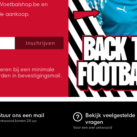
n Voetbalshop.be en
de aankoop.
 policy to subscribe to our newsletter.
Inschrijven
veren bij een minimale
rden in bevestigingsmail.
Stuur ons een mail
Bekijk veelgestelde
ntwoord binnen 24 uur
vragen
Voor een snel antwoord