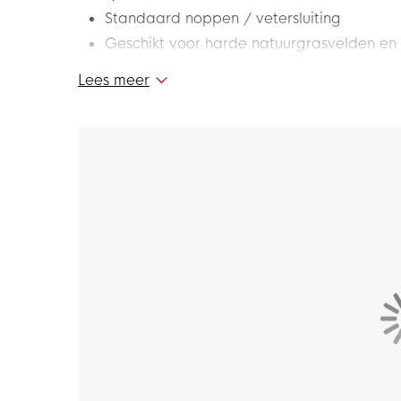
Standaard noppen / vetersluiting
Geschikt voor harde natuurgrasvelden en
Lees meer
Hoe snel zijn deze PUMA Ultra 5 Match Gras 
Donkergrijs Geel Roze? Maak je veters vast 
innovatieve ontwerp van PUMA. Ervaar explos
elke beweging op het veld ondersteunt. Klaar 
Pasvorm – hoe valt deze schoen?
De PUMA Ultra 5 Match voetbalschoenen heb
Speedsystem-buitenzoolontwerp
De Speedsystem-buitenzool is ontworpen met
innovatief noppensysteem, wat resulteert in
prestaties.
FastTrax-noppen
Het FastTrax-noppenontwerp maakt gebruik v