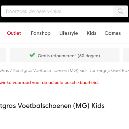
Zo
Outlet
Fanshop
Lifestyle
Kids
Dames
Gratis retourneren* (60 dagen)
ras / Kunstgras Voetbalschoenen (MG) Kids Donkergrijs Geel Ro
e winkelvoorraad voor de actuele beschikbaarheid.
tgras Voetbalschoenen (MG) Kids