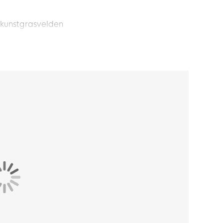
 kunstgrasvelden
/ Kunstgras Voetbalschoenen (MG) Kids
en ga voor maximale snelheid met het
ieve acceleratie en een stevige pasvorm die
voor de start... domineer!
ben een smallere pasvorm.
 een geavanceerd vezelbasismateriaal en een
 maximale energieteruggave voor versnelde
an kennis uit academisch onderzoek en