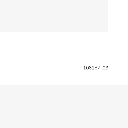
tijdens acceleratie, wendingen en remmen.
seert de voet in de schoen zonder de
ken.
is ontworpen voor verbeterde balcontrole,
108167-03
aakt met ten minste 20% gerecycled materiaal.