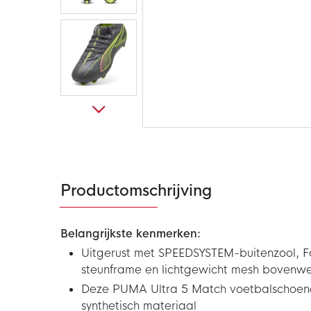
Ga
naar
het
begin
van
de
Productomschrijving
afbeeldingen-
gallerij
Belangrijkste kenmerken:
Uitgerust met SPEEDSYSTEM-buitenzool, F
steunframe en lichtgewicht mesh bovenwe
Deze PUMA Ultra 5 Match voetbalschoenen
synthetisch materiaal