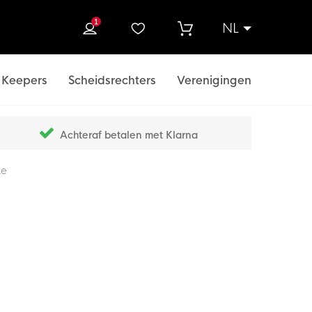
1
NL
ek
Keepers
Scheidsrechters
Verenigingen
Achteraf betalen met Klarna
ze